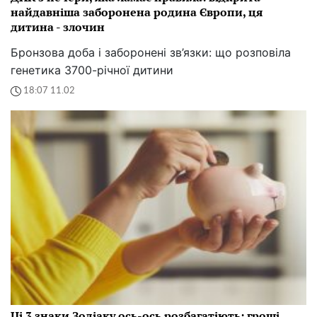
найдавніша заборонена родина Європи, ця
дитина - злочин
Бронзова доба і заборонені зв’язки: що розповіла
генетика 3700-річної дитини
18:07 11.02
Ці 3 знаки Зодіаку ось-ось розбагатіють: гроші