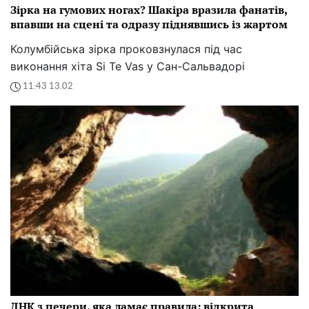
Зірка на гумових ногах? Шакіра вразила фанатів,
впавши на сцені та одразу піднявшись із жартом
Колумбійська зірка проковзнулася під час
виконання хіта Si Te Vas у Сан-Сальвадорі
11:43 13.02
ДНК з печери, яка ламає правила: відкрита