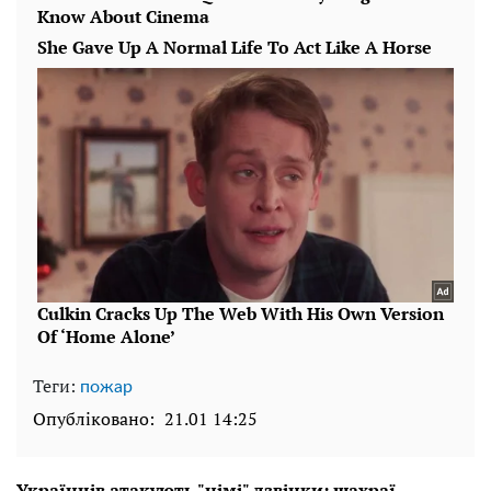
Теги:
пожар
Опубліковано:
21.01 14:25
Українців атакують "німі" дзвінки: шахраї