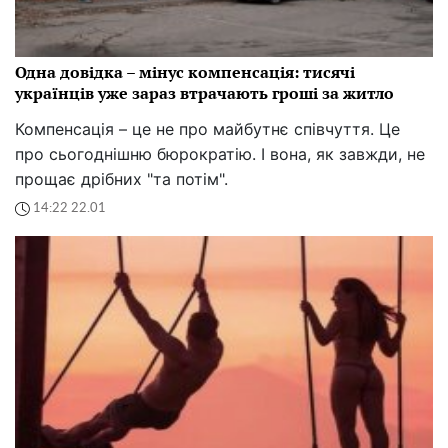
Одна довідка – мінус компенсація: тисячі
українців уже зараз втрачають гроші за житло
Компенсація – це не про майбутнє співчуття. Це
про сьогоднішню бюрократію. І вона, як завжди, не
прощає дрібних "та потім".
14:22 22.01