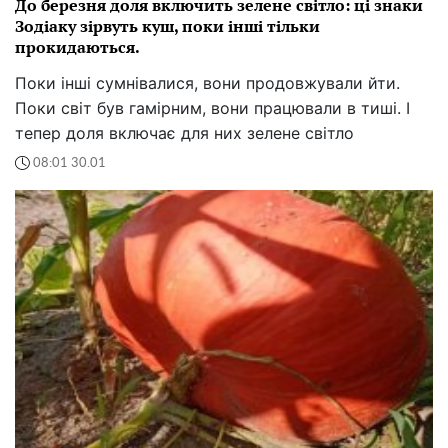
До березня доля включить зелене світло: ці знаки
Зодіаку зірвуть куш, поки інші тільки
прокидаються.
Поки інші сумнівалися, вони продовжували йти.
Поки світ був гамірним, вони працювали в тиші. І
тепер доля включає для них зелене світло
08:01 30.01