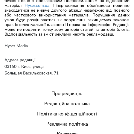
безкоштовно з обов'язковим гіперпосиланням на відповідний
матеріал
Hyser.com.ua
. Гіперпосилання обов'язково повинно
знаходитися не нижче другого абзацу незалежно від повного
або часткового використання матеріалів. Порушення даних
умов буде розцінюватися як порушення захищаемих законом
прав інтелектуальної власності і права на інформацію. Редакція
може не поділяти точку зору авторів статей та авторів блогів.
Відповідальність за зміст реклами несуть рекламодавці.
Hyser Media
Адреса редакції
03150 г. Киев, улица
Большая Васильковская, 71
Про редакцію
Редакційна політика
Політика конфіденційності
Рекламна політика