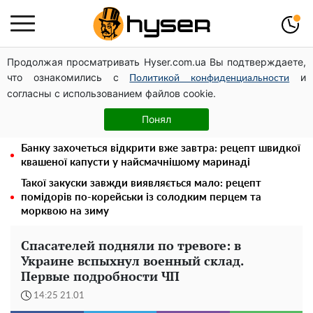
Продолжая просматривать Hyser.com.ua Вы подтверждаете,
Дрони із націнкою: Олександр Конотопський вивів
что ознакомились с
и
мільйони оборонного бюджету через фіктивну фірму в
Политикой конфиденциальности
согласны с использованием файлов cookie.
Естонії
Повністю гола Анна Трінчер блиснула "принадами":
Понял
таких розмірів ви ще не бачили
Банку захочеться відкрити вже завтра: рецепт швидкої
квашеної капусти у найсмачнішому маринаді
Такої закуски завжди виявляється мало: рецепт
помідорів по-корейськи із солодким перцем та
морквою на зиму
Спасателей подняли по тревоге: в
Украине вспыхнул военный склад.
Первые подробности ЧП
14:25 21.01