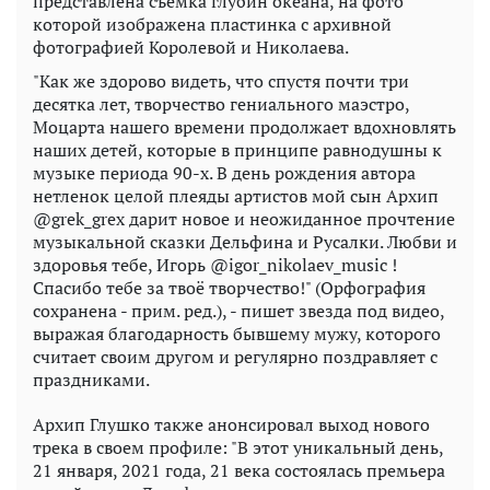
представлена съемка глубин океана, на фото
которой изображена пластинка с архивной
фотографией Королевой и Николаева.
"Как же здорово видеть, что спустя почти три
десятка лет, творчество гениального маэстро,
Моцарта нашего времени продолжает вдохновлять
наших детей, которые в принципе равнодушны к
музыке периода 90-х. В день рождения автора
нетленок целой плеяды артистов мой сын Архип
@grek_grex дарит новое и неожиданное прочтение
музыкальной сказки Дельфина и Русалки. Любви и
здоровья тебе, Игорь @igor_nikolaev_music !
Спасибо тебе за твоё творчество!" (Орфография
сохранена - прим. ред.), - пишет звезда под видео,
выражая благодарность бывшему мужу, которого
считает своим другом и регулярно поздравляет с
праздниками.
Архип Глушко также анонсировал выход нового
трека в своем профиле: "В этот уникальный день,
21 января, 2021 года, 21 века состоялась премьера