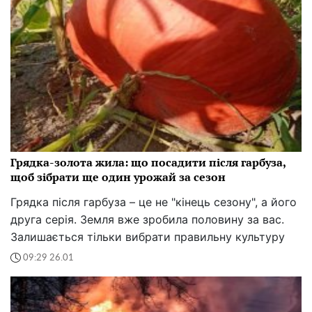
Бронзова доба і заборонені зв’язки: що розповіла
генетика 3700-річної дитини
18:07 11.02
Ці 3 знаки Зодіаку ось-ось розбагатіють: гроші
самі підуть до них у руки