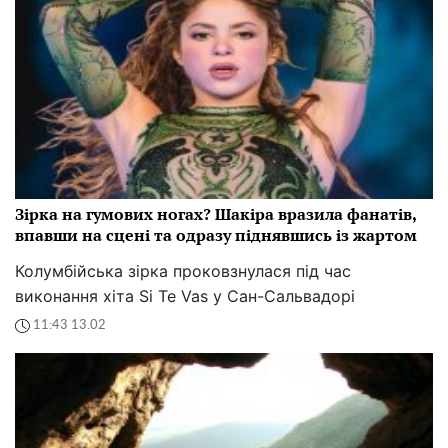
Теги:
Наташа Королева
Опубліковано:
21.01 17:31
Українців атакують "німі" дзвінки: шахраї
мовчать, а ви платите
Дізнайтеся, чому шахраї мовчать і як захистити свій