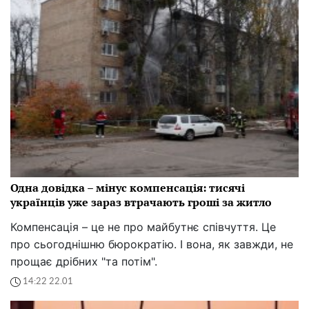
Поки інші сумнівалися, вони продовжували йти.
Поки світ був гамірним, вони працювали в тиші. І
тепер доля включає для них зелене світло
08:01 30.01
Грядка-золота жила: що посадити після гарбуза,