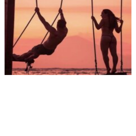
щоб зібрати ще один урожай за сезон
Грядка після гарбуза – це не "кінець сезону", а його
друга серія. Земля вже зробила половину за вас.
Залишається тільки вибрати правильну культуру
09:29 26.01
Україна знову на межі масштабного блекауту: