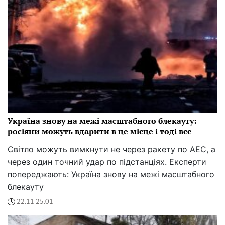
Фінансовий успіх вже на порозі - і зірки
запевняють, що ці три знаки зодіаку точно не
залишаться без нагороди
07:52 03.02
До березня доля включить зелене світло: ці знаки
Зодіаку зірвуть куш, поки інші тільки
прокидаються.