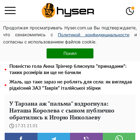
Продолжая просматривать Hyser.com.ua Вы подтверждаете,
Павло Прудніков та його дивовижна кар'єра від актора
что ознакомились с
и
у російському театрі до номінанта у керівники
Политикой конфиденциальности
согласны с использованием файлов cookie.
Федерації профспілок
Олена Тополя злив відео – це далеко не все: фронтмен
Понял
"Антитіла" Тарас Тополя став наступним
Повністю гола Анна Трінчер блиснула "принадами":
таких розмірів ви ще не бачили
Жаль, що таке зараз не роблять для села: як виглядав
рідкісний ЗАЗ "Таврія" італійської збірки
У Тарзана аж "пальма" вздрогнула:
Наташа Королева с сыном публично
обратились к Игорю Николаеву
17:31 21.01