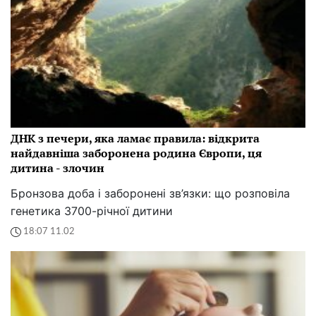
телефон від шахрайських схем
13:37 18.02
Українці, припиніть сипати це у каналізацію: всіх
терміново попередили, ви можете зробити
непоправне