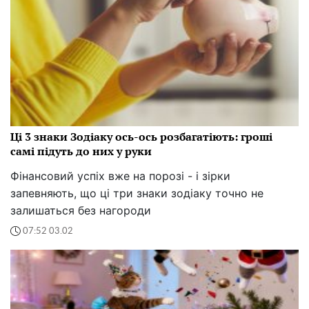
Кияни почали сипати сіль у каналізацію, щоб вона
нібито не замерзала. Комунальники попереджають:
це не тільки марно, а й шкідливо
21:45 14.02
Зірка на гумових ногах? Шакіра вразила фанатів,
впавши на сцені та одразу піднявшись із жартом