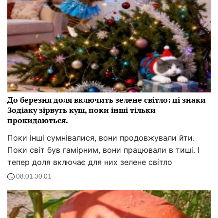
Колумбійська зірка проковзнулася під час
виконання хіта Si Te Vas у Сан-Сальвадорі
11:43 13.02
ДНК з печери, яка ламає правила: відкрита
найдавніша заборонена родина Європи, ця
дитина - злочин