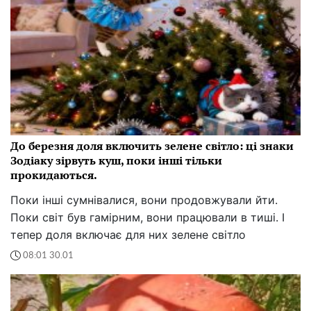
До березня доля включить зелене світло: ці знаки
Зодіаку зірвуть куш, поки інші тільки
прокидаються.
Поки інші сумнівалися, вони продовжували йти.
Поки світ був гамірним, вони працювали в тиші. І
тепер доля включає для них зелене світло
08:01 30.01