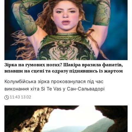
Зірка на гумових ногах? Шакіра вразила фанатів,
впавши на сцені та одразу піднявшись із жартом
Колумбійська зірка проковзнулася під час
виконання хіта Si Te Vas у Сан-Сальвадорі
11:43 13.02