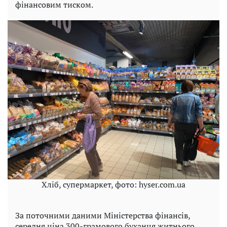
фінансовим тиском.
Хліб, супермаркет, фото: hyser.com.ua
За поточними даними Міністерства фінансів,
середня ціна 300-грамового буханця житнього