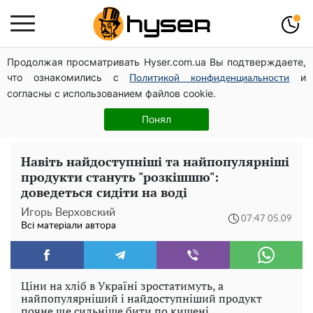
Продолжая просматривать Hyser.com.ua Вы подтверждаете,
Дрони із націнкою: Олександр Конотопський вивів
что ознакомились с
и
мільйони оборонного бюджету через фіктивну фірму в
Политикой конфиденциальности
согласны с использованием файлов cookie.
Естонії
Олена Тополя злив відео – це далеко не все: фронтмен
Понял
"Антитіла" Тарас Тополя став наступним
Навіть найдоступніші та найпопулярніші
продукти стануть "розкішшю":
доведеться сидіти на воді
Игорь Верховский
07:47 05.09
Всі матеріали автора
Ціни на хліб в Україні зростатимуть, а
найпопулярніший і найдоступніший продукт
почне ще сильніше бити по кишені.