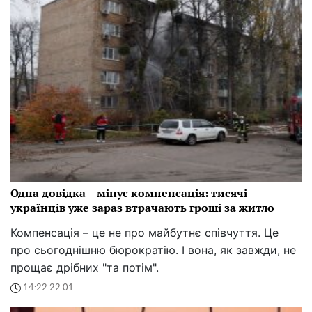
Одна довідка – мінус компенсація: тисячі
українців уже зараз втрачають гроші за житло
Компенсація – це не про майбутнє співчуття. Це
про сьогоднішню бюрократію. І вона, як завжди, не
прощає дрібних "та потім".
14:22 22.01